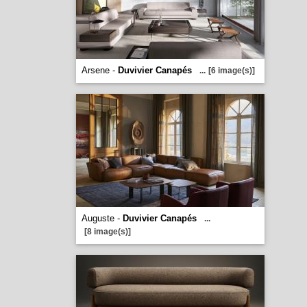
Arsene -
Duvivier Canapés
...
[6 image(s)]
Auguste -
Duvivier Canapés
...
[8 image(s)]