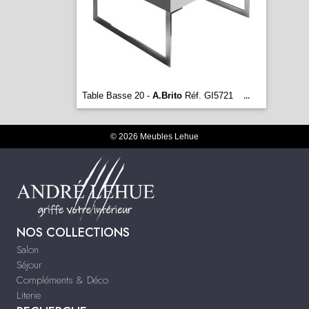
Table Basse 20 -
A.Brito
Réf. GI5721
...
© 2026 Meubles Lehue
NOS COLLECTIONS
Salon
Séjour
Compléments & Déco
Literie