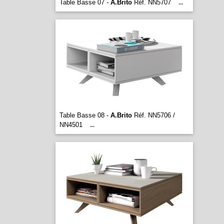
Table Basse 07 -
A.Brito
Réf. NN5707
...
Table Basse 08 -
A.Brito
Réf. NN5706 /
NN4501
...