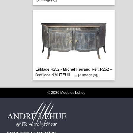
[2 image(s)]
Enfilade R252 -
Michel Ferrand
Réf. R252 –
l’enfilade d’AUTEUIL
...
[2 image(s)]
© 2026 Meubles Lehue