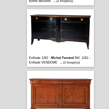
Buffet desserte
...
[2 image(s)]
Enfilade 1262 -
Michel Ferrand
Réf. 1262 –
Enfilade VENDOME
...
[2 image(s)]