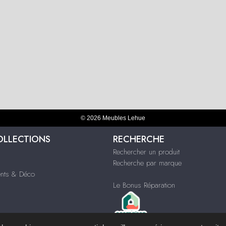
© 2026 Meubles Lehue
OLLECTIONS
RECHERCHE
Rechercher un produit
Recherche par marque
nts & Déco
Le Bonus Réparation