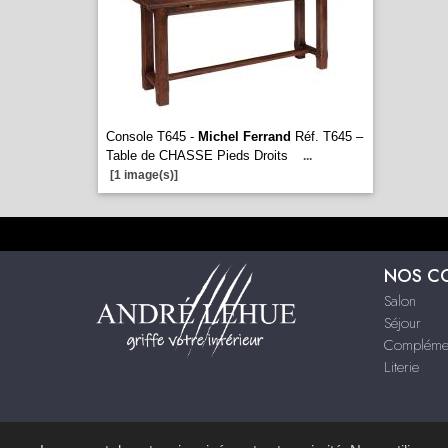
Console T645 -
Michel Ferrand
Réf. T645 –
Table de CHASSE Pieds Droits
...
[1 image(s)]
NOS C
Salon
Séjour
Compléme
Literie