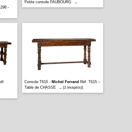
Petite console FAUBOURG
...
298 -
]
éf.
Console T615 -
Michel Ferrand
Réf. T615 –
Table de CHASSE
...
[2 image(s)]