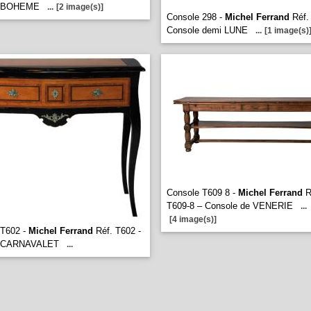
e BOHEME
...
[2 image(s)]
Console 298 -
Michel Ferrand
Réf. 
Console demi LUNE
...
[1 image(s)
Console T609 8 -
Michel Ferrand
R
T609-8 – Console de VENERIE
...
[4 image(s)]
 T602 -
Michel Ferrand
Réf. T602 -
e CARNAVALET
...